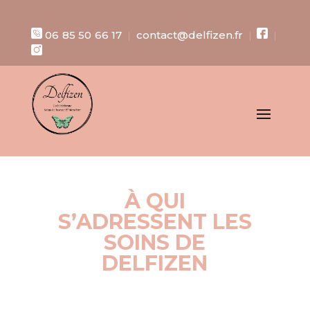
06 85 50 66 17
contact@delfizen.fr
|
|
|
À QUI
S’ADRESSENT LES
SOINS DE
DELFIZEN