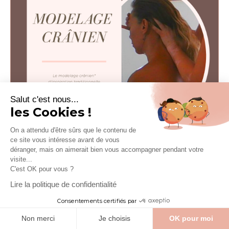
Salut c'est nous...
les Cookies !
On a attendu d'être sûrs que le contenu de
ce site vous intéresse avant de vous
déranger, mais on aimerait bien vous accompagner pendant votre
visite...
C'est OK pour vous ?
MODELAGE CRÂNIEN
Lire la politique de confidentialité
25 septembre 2020
Consentements certifiés par
Inspiré du massage Ayurvédique Shirodhara, ce
Non merci
Je choisis
OK pour moi
modelage apporte calme, et apaise la fatigue...