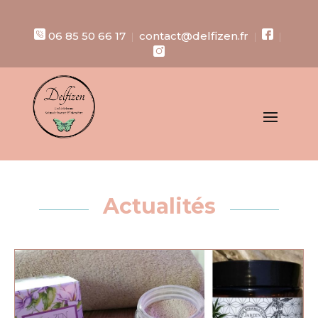
06 85 50 66 17
contact@delfizen.fr
|
|
|
Actualités