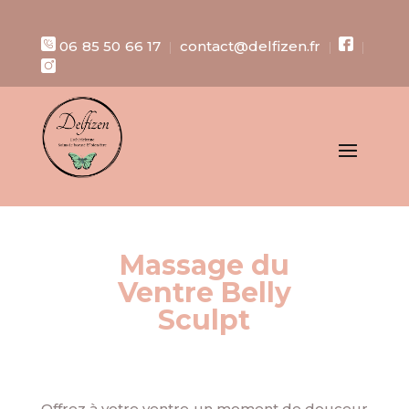
06 85 50 66 17
contact@delfizen.fr
|
|
|
Massage du
Ventre Belly
Sculpt
Offrez à votre ventre un moment de douceur