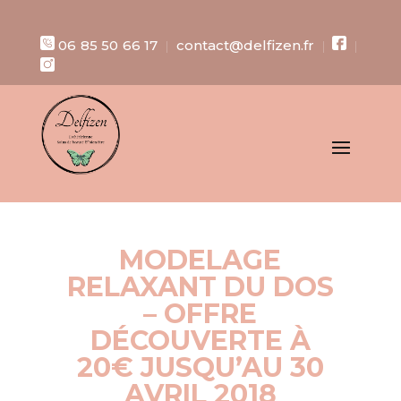
06 85 50 66 17
contact@delfizen.fr
|
|
|
MODELAGE
RELAXANT DU DOS
– OFFRE
DÉCOUVERTE À
20€ JUSQU’AU 30
AVRIL 2018