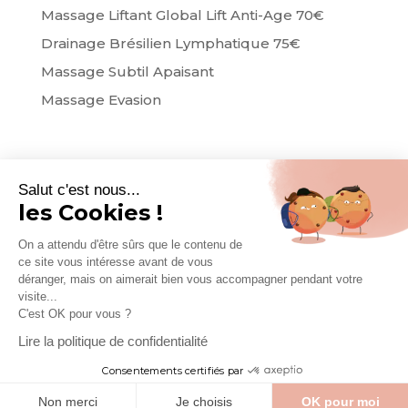
Massage Liftant Global Lift Anti-Age 70€
Drainage Brésilien Lymphatique 75€
Massage Subtil Apaisant
Massage Evasion
Salut c'est nous...
les Cookies !
On a attendu d'être sûrs que le contenu de
© Delfizen –
–
Mentions légales
Politique de
ce site vous intéresse avant de vous
–
–
confidentialité
Cookies
CONCEPTION AGENCE
déranger, mais on aimerait bien vous accompagner pendant votre
MULTIWEB
visite...
C'est OK pour vous ?
|
|
|
Accueil
Nos soins
Actualités
Contact
Lire la politique de confidentialité
Consentements certifiés par
Non merci
Je choisis
OK pour moi