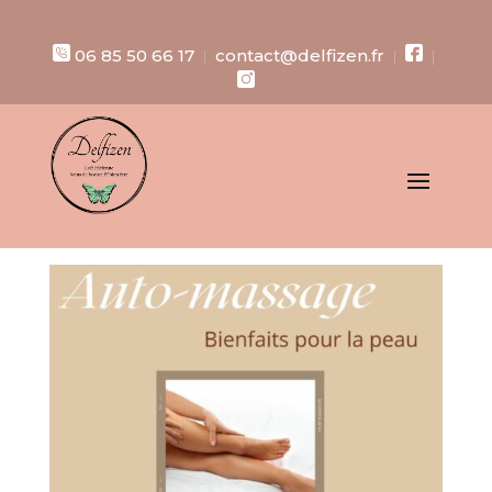
06 85 50 66 17
contact@delfizen.fr
|
|
|